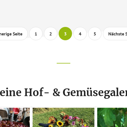
OSTERHASE
KOMMT
aufrufen
Seite
Seite
Seite
Seite
Seite
herige Seite
1
2
3
4
5
Nächste 
eine Hof- & Gemüsegale