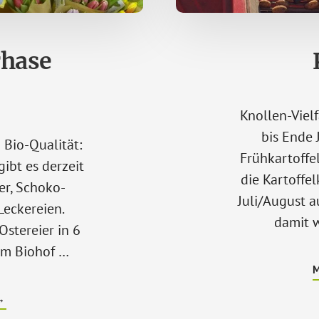
rhase
Knollen-Vielf
bis Ende 
n Bio-Qualität:
Frühkartoffel
ibt es derzeit
die Kartoffe
er, Schoko-
Juli/August a
Leckereien.
damit w
stereier in 6
om Biohof …
ÜBERDER
→
BIO-