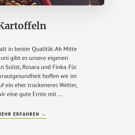
Kartoffeln
alt in bester Qualität. Ab Mitte
Juni gibt es unsere eigenen
n Solist, Rosara und Finka. Für
lkrautgesundheit hoffen wir im
uf ein eher trockeneres Wetter,
ir eine gute Ernte mit …
ÜBERKARTOFFELN
MEHR ERFAHREN
→