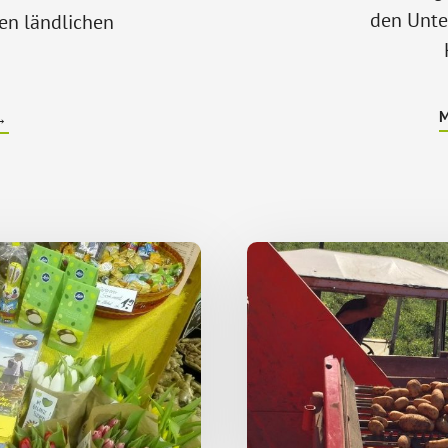
den Unte
en ländlichen
ÜBERGEFÖRDERT
→
DURCH
ELER