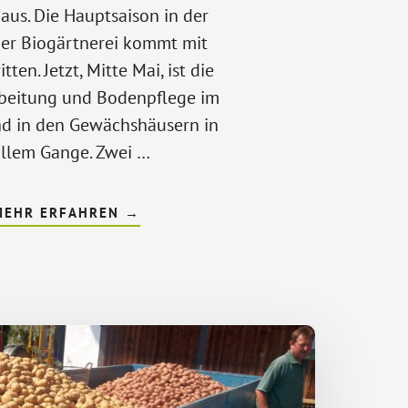
us. Die Hauptsaison in der
er Biogärtnerei kommt mit
tten. Jetzt, Mitte Mai, ist die
beitung und Bodenpflege im
nd in den Gewächshäusern in
llem Gange. Zwei …
ÜBERBIO-
MEHR ERFAHREN
→
GEMÜSEANBAU
IM
FRÜHLING