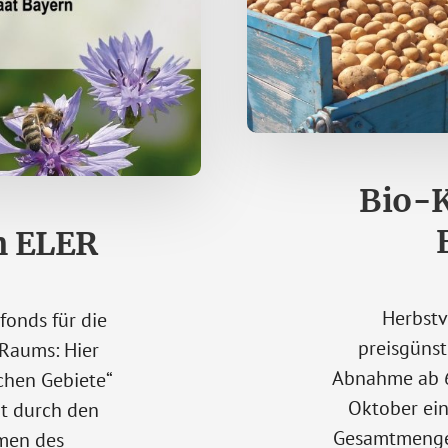
Bio-K
h ELER
Herbstv
fonds für die
preisgünst
Raums: Hier
Abnahme ab 6
ichen Gebiete“
Oktober ein
rt durch den
Gesamtmenge.
hmen des