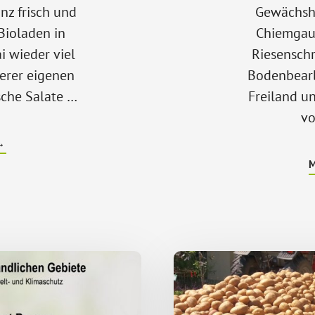
anz frisch und
Gewächsha
Bioladen in
Chiemgau
i wieder viel
Riesenschri
erer eigenen
Bodenbear
sche Salate …
Freiland u
vo
ÜBERBIO-
→
GEMÜSE
AUS
EIGENEM
ANBAU