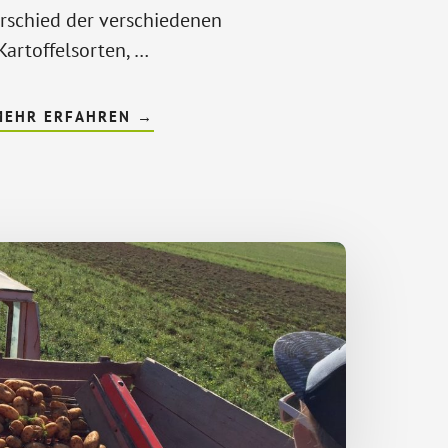
rschied der verschiedenen
Kartoffelsorten, …
ÜBERBIO-
MEHR ERFAHREN
→
KARTOFFELN
–
DIE
ERNTE
2018