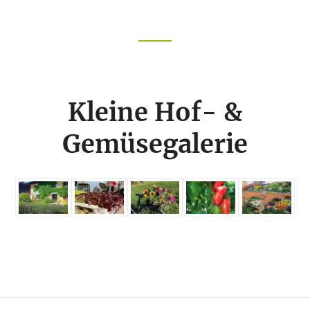
KOMMT
Footer
CTA
Kleine Hof- &
Gemüsegalerie