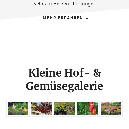
sehr am Herzen - für junge …
ÜBERKOSMETIK
MEHR ERFAHREN
→
&
PFLEGE
Footer
CTA
Kleine Hof- &
Gemüsegalerie