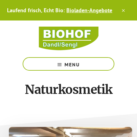
Zum
Skip
Laufend frisch, Echt Bio:
Bioladen-Angebote
Inhalt
to
CLO
TOP
springen
footer
BAN
Hofladen,
Bio-
MENU
Gärtnerei,
Biohof
am
Naturkosmetik
Chiemsee