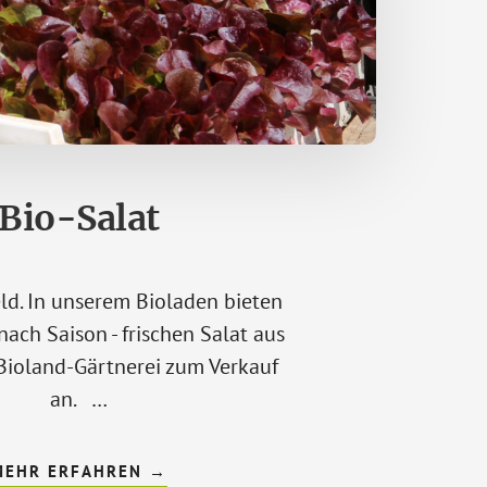
Bio-Salat
ld. In unserem Bioladen bieten
 nach Saison - frischen Salat aus
Bioland-Gärtnerei zum Verkauf
an. …
ÜBERBIO-
MEHR ERFAHREN
→
SALAT