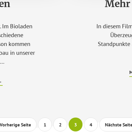
en
Mehr 
 Im Bioladen
In diesem Fil
rschiedene
Überzeu
aison kommen
Standpunkte 
bau in unserer
 …
ÜBERBIO-
→
TOMATEN
aufrufen
Seite
Seite
Seite
Seite
 Vorherige Seite
1
2
3
4
Nächste Seit