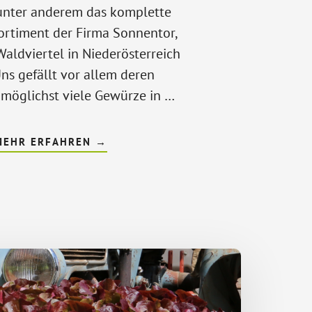
unter anderem das komplette
rtiment der Firma Sonnentor,
aldviertel in Niederösterreich
ns gefällt vor allem deren
 möglichst viele Gewürze in …
ÜBERGEWÜRZE
MEHR ERFAHREN
→
&
SALZ
/
ESSIG
&
ÖLE