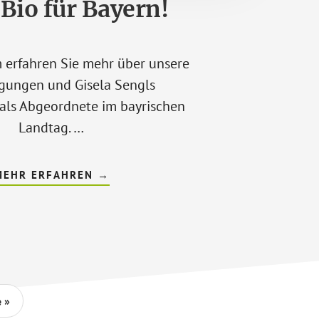
Bio für Bayern!
m erfahren Sie mehr über unsere
gungen und Gisela Sengls
als Abgeordnete im bayrischen
Landtag. …
ÜBERMEHR
MEHR ERFAHREN
→
BIO
FÜR
BAYERN!
aufrufen
e
»