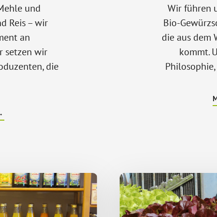
 Mehle und
Wir führen 
 Reis – wir
Bio-Gewürzso
ment an
die aus dem W
r setzen wir
kommt. U
oduzenten, die
Philosophie,
ÜBERGETREIDE
→
&
MEHL,
NUDELN
&
REIS