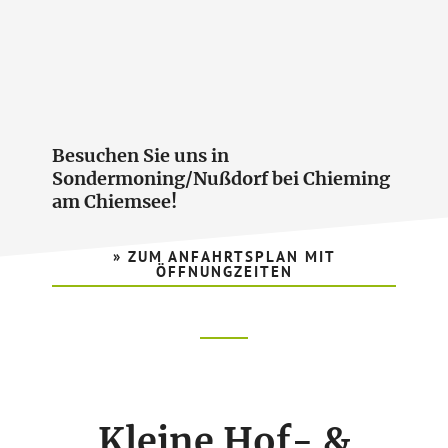
Besuchen Sie uns in
Sondermoning/Nußdorf bei Chieming
am Chiemsee!
» ZUM ANFAHRTSPLAN MIT
ÖFFNUNGZEITEN
Footer
CTA
Kleine Hof- &