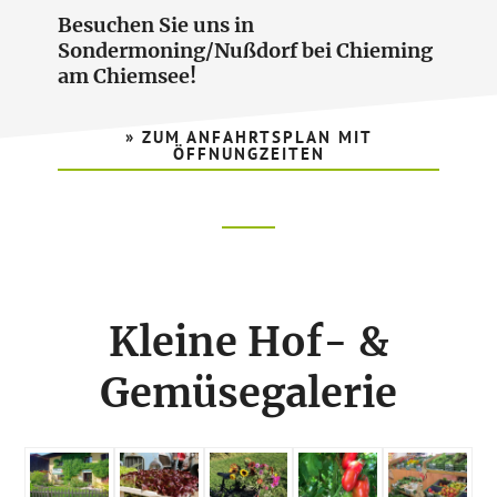
Besuchen Sie uns in
Sondermoning/Nußdorf bei Chieming
am Chiemsee!
» ZUM ANFAHRTSPLAN MIT
ÖFFNUNGZEITEN
Footer
CTA
Kleine Hof- &
Gemüsegalerie