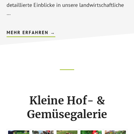
detaillierte Einblicke in unsere landwirtschaftliche
…
ÜBERBIOLADEN
MEHR ERFAHREN
→
JETZT
AUF
INSTAGRAM
Footer
CTA
Kleine Hof- &
Gemüsegalerie