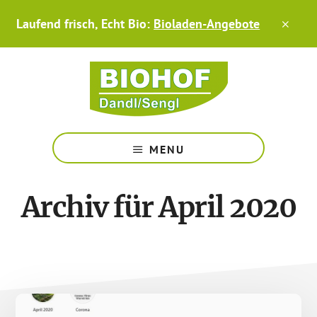
Zum
Skip
Laufend frisch, Echt Bio:
Bioladen-Angebote
Inhalt
to
CLO
TOP
springen
footer
BAN
Hofladen,
Bio-
MENU
Gärtnerei,
Biohof
am
Archiv für April 2020
Chiemsee